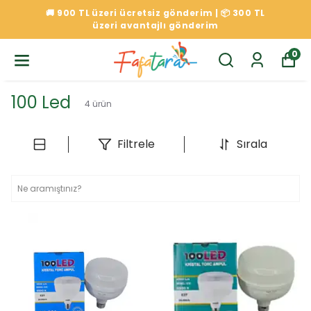
🚚 900 TL üzeri ücretsiz gönderim | 📦 300 TL
üzeri avantajlı gönderim
0
100 Led
4
ürün
Filtrele
Sırala