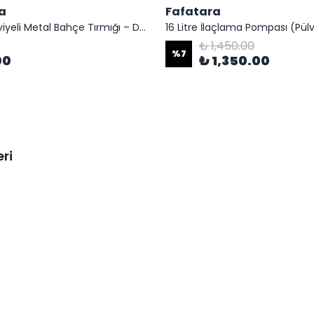
a
Fafatara
16 Diş Takviyeli Metal Bahçe Tırmığı – Dayanıklı, Geniş Ağızlı Toprak ve Yaprak Tırmığı
16 Litre İlaçlama Pompası (Pülv
₺ 1,450.00
%
7
00
₺ 1,350.00
ri