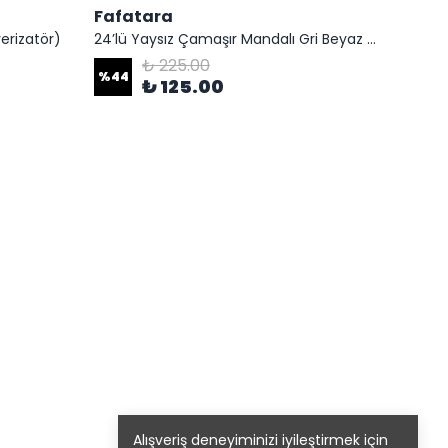
Fafatara
Fafa
erizatör)
24’lü Yaysız Çamaşır Mandalı Gri Beyaz | İz Bırakmaz Dayanıklı Mandal Seti
₺ 225.00
%
44
₺ 125.00
₺ 60
Alışveriş deneyiminizi iyileştirmek için