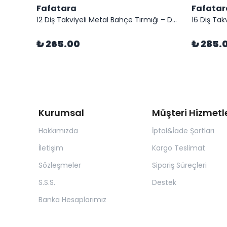
Fafatara
Fafatar
Bahçe Çapası 40 cm – 3 mm Sac Çapa (Ahşap Saplı)
12 Diş Takviyeli Metal Bahçe Tırmığı – Dayanıklı, Geniş Ağızlı Yaprak ve Toprak Tırmığı
₺ 265.00
₺ 285.
Kurumsal
Müşteri Hizmetle
Hakkımızda
İptal&İade Şartları
İletişim
Kargo Teslimat
Sözleşmeler
Sipariş Süreçleri
S.S.S.
Destek
Banka Hesaplarımız