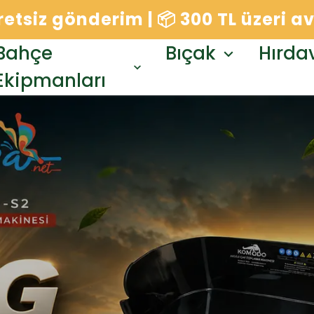
cretsiz gönderim | 📦 300 TL üzeri 
Bahçe
Bıçak
Hırda
Ekipmanları