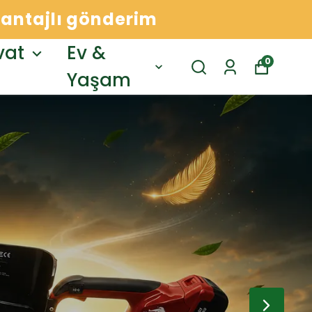
avantajlı gönderim
vat
Ev &
0
Yaşam