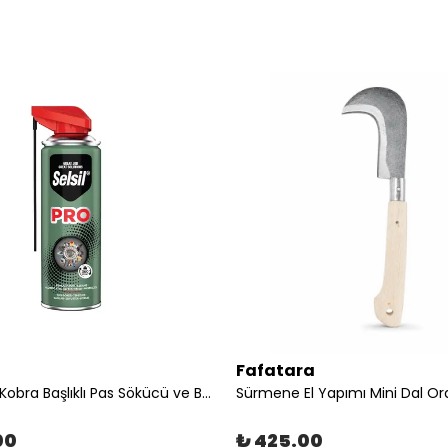
Fafatara
Selsil PRO Kobra Başlıklı Pas Sökücü ve Bakım Spreyi 400 ml
Sürmene El Yapımı Mini Dal O
00
₺ 425.00