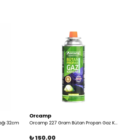
Orcamp
Kom
rağı 32cm
Orcamp 227 Gram Bütan Propan Gaz Kartuşu – Kamp Ocağı ve Pürmüz Uyumlu
₺ 150.00
₺ 2,