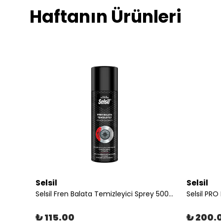
Haftanın Ürünleri
Selsil
Selsil
Selsil PAK Mucize Köpük Temizleyici Sprey 500 ml Çok Amaçlı Yağ Sökücü Yüzey Temizleyici
Selsil Fren Balata Temizleyici Sprey 500 ml
₺ 115.00
₺ 200.