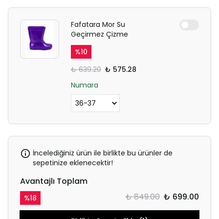
Fafatara Mor Su
Geçirmez Çizme
%
10
₺ 639.20
₺ 575.28
Numara
İncelediğiniz ürün ile birlikte bu ürünler de
sepetinize eklenecektir!
Avantajlı Toplam
₺ 849.00
₺ 699.00
%
18