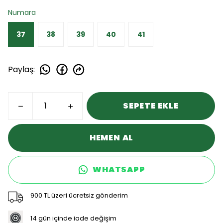
Numara
37
38
39
40
41
Paylaş
:
SEPETE EKLE
HEMEN AL
WHATSAPP
900 TL üzeri ücretsiz gönderim
14 gün içinde iade değişim