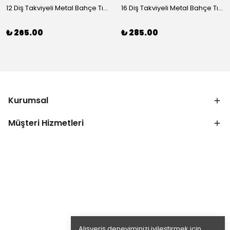
12 Diş Takviyeli Metal Bahçe Tırmığı – Dayanıklı, Geniş Ağızlı Yaprak ve Toprak Tırmığı
16 Diş Takviyeli Metal Bahçe Tırmığı – Dayanıklı, Geniş Ağızlı Toprak ve Yaprak Tırmığı
₺ 265.00
₺ 285.00
Kurumsal
Müşteri Hizmetleri
Alışveriş deneyiminizi iyileştirmek için