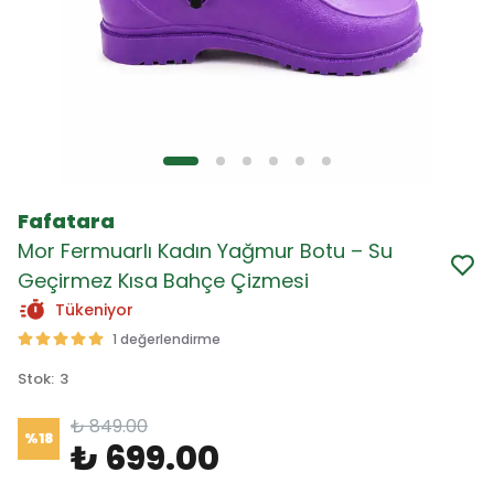
Fafatara
Mor Fermuarlı Kadın Yağmur Botu – Su
Geçirmez Kısa Bahçe Çizmesi
Tükeniyor
1 değerlendirme
Stok
:
3
₺ 849.00
%
18
₺ 699.00