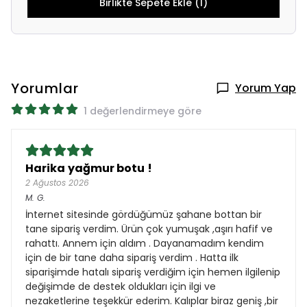
Birlikte Sepete Ekle (1)
Yorumlar
Yorum Yap
1 değerlendirmeye göre
Harika yağmur botu !
2 Ağustos 2026
M.
G.
İnternet sitesinde gördüğümüz şahane bottan bir
tane sipariş verdim. Ürün çok yumuşak ,aşırı hafif ve
rahattı. Annem için aldım . Dayanamadım kendim
için de bir tane daha sipariş verdim . Hatta ilk
siparişimde hatalı sipariş verdiğim için hemen ilgilenip
değişimde de destek oldukları için ilgi ve
nezaketlerine teşekkür ederim. Kalıplar biraz geniş ,bir