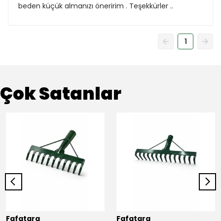
beden küçük almanızı öneririm . Teşekkürler ..
1
Çok Satanlar
Fafatara
Fafatara