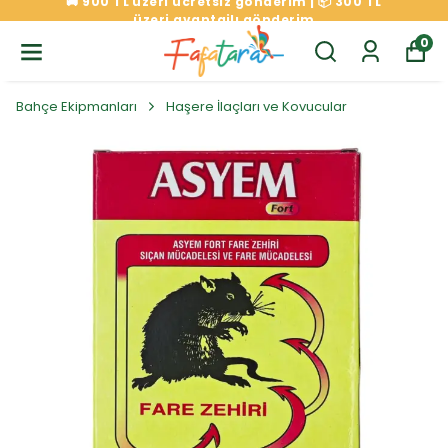
🚚 900 TL üzeri ücretsiz gönderim | 📦 300 TL
üzeri avantajlı gönderim
0
Bahçe Ekipmanları
Haşere İlaçları ve Kovucular