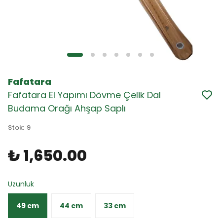
Fafatara
Fafatara El Yapımı Dövme Çelik Dal
Budama Orağı Ahşap Saplı
Stok
:
9
₺ 1,650.00
Uzunluk
49 cm
44 cm
33 cm