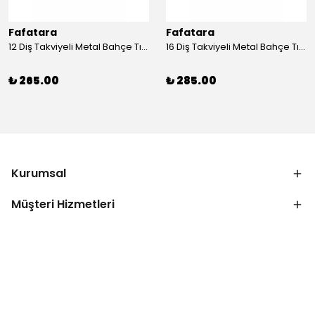
Fafatara
Fafatara
12 Diş Takviyeli Metal Bahçe Tırmığı – Dayanıklı, Geniş Ağızlı Yaprak ve Toprak Tırmığı
16 Diş Takviyeli Metal Bahçe Tırmığı – Dayanıklı, Geniş Ağızlı Toprak ve Yaprak Tırmığı
₺ 265.00
₺ 285.00
Kurumsal
Müşteri Hizmetleri