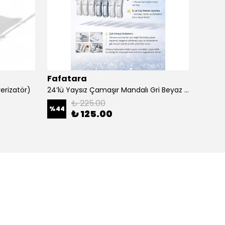
Fafatara
Fafa
erizatör)
24’lü Yaysız Çamaşır Mandalı Gri Beyaz | İz Bırakmaz Dayanıklı Mandal Seti
₺ 225.00
%
44
₺ 125.00
₺ 60