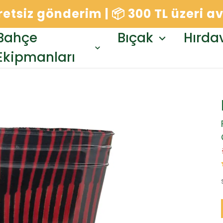
cretsiz gönderim | 📦 300 TL üzeri 
Bahçe
Bıçak
Hırda
Ekipmanları