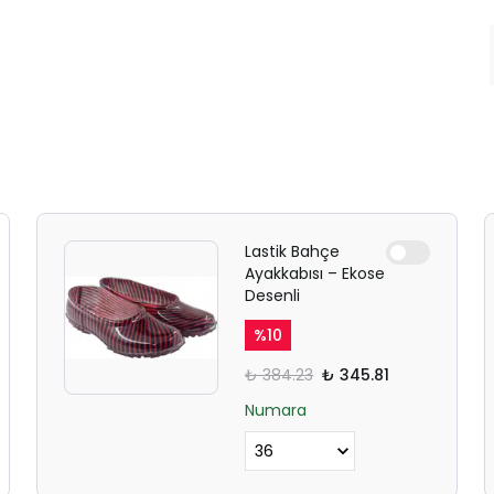
Lastik Bahçe
Ayakkabısı – Ekose
Desenli
%
10
₺ 384.23
₺ 345.81
Numara