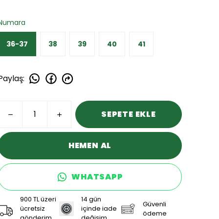
Numara
36-37
38
39
40
41
Paylaş
:
SEPETE EKLE
HEMEN AL
WHATSAPP
900 TL üzeri
14 gün
Güvenli
ücretsiz
içinde iade
ödeme
gönderim
değişim