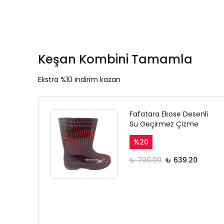
Keşan Kombini Tamamla
Ekstra %10 indirim kazan
Fafatara Ekose Desenli
Su Geçirmez Çizme
%
20
₺ 799.00
₺ 639.20