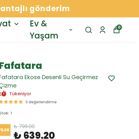
avantajlı gönderim
vat
Ev &
0
Yaşam
Fafatara
Fafatara Ekose Desenli Su Geçirmez
Çizme
Tükeniyor
3 değerlendirme
Stok
:
1
₺ 799.00
%
20
₺ 639.20