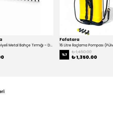
a
Fafatara
16 Diş Takviyeli Metal Bahçe Tırmığı – Dayanıklı, Geniş Ağızlı Toprak ve Yaprak Tırmığı
16 Litre İlaçlama Pompası (Pülv
₺ 1,450.00
%
7
00
₺ 1,350.00
ri