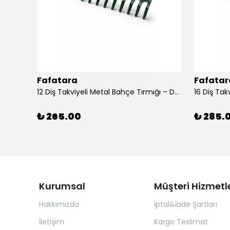
Fafatara
Fafatar
Bahçe Çapası 40 cm – 3 mm Sac Çapa (Ahşap Saplı)
12 Diş Takviyeli Metal Bahçe Tırmığı – Dayanıklı, Geniş Ağızlı Yaprak ve Toprak Tırmığı
₺ 265.00
₺ 285.
Kurumsal
Müşteri Hizmetle
Hakkımızda
İptal&İade Şartları
İletişim
Kargo Teslimat