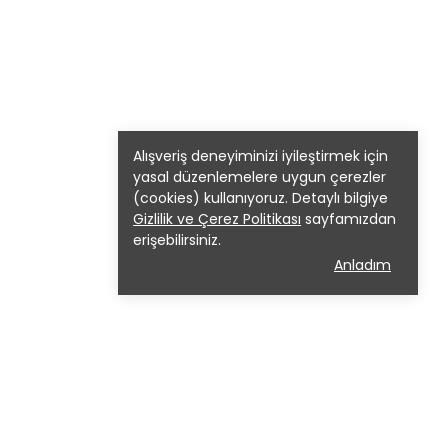
Alışveriş deneyiminizi iyileştirmek için
yasal düzenlemelere uygun çerezler
(cookies) kullanıyoruz. Detaylı bilgiye
Gizlilik ve Çerez Politikası
sayfamızdan
erişebilirsiniz.
Anladım