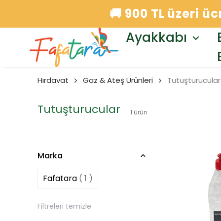
🚚 900 TL üzeri ü
Ayakkabı
Hırdavat
Gaz & Ateş Ürünleri
Tutuşturucular
Tutuşturucular
1
ürün
Marka
Fafatara
( 1 )
Filtreleri temizle