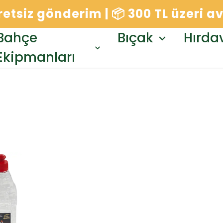
cretsiz gönderim | 📦 300 TL üzeri 
Bahçe
Bıçak
Hırda
Ekipmanları