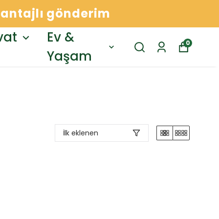
avantajlı gönderim
vat
Ev &
0
Yaşam
İlk eklenen