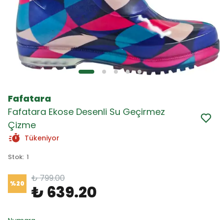
Fafatara
Fafatara Ekose Desenli Su Geçirmez
Çizme
Tükeniyor
Stok
:
1
₺ 799.00
%
20
₺ 639.20