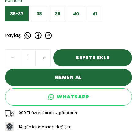
Numara
36-37
38
39
40
41
Paylaş
:
SEPETE EKLE
HEMEN AL
WHATSAPP
900 TL üzeri ücretsiz gönderim
14 gün içinde iade değişim