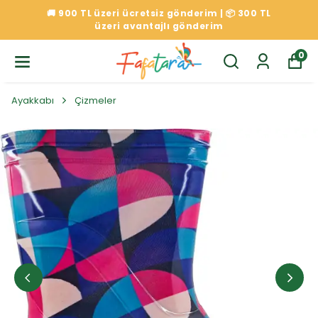
🚚 900 TL üzeri ücretsiz gönderim | 📦 300 TL
üzeri avantajlı gönderim
0
Ayakkabı
Çizmeler