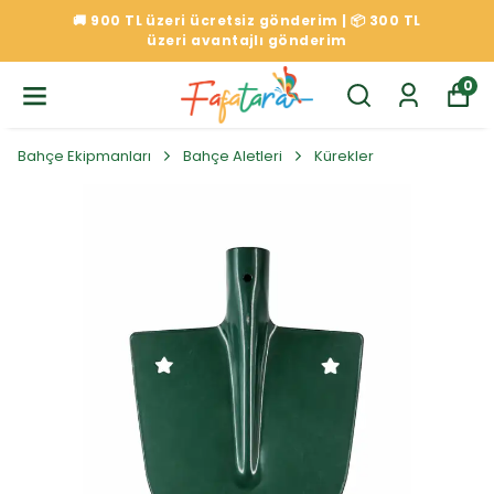
🚚 900 TL üzeri ücretsiz gönderim | 📦 300 TL
üzeri avantajlı gönderim
0
Bahçe Ekipmanları
Bahçe Aletleri
Kürekler