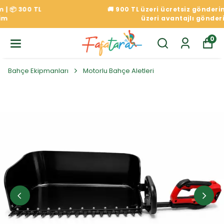
🚚 900 TL üzeri ücretsiz gönderim | 📦 300 TL
üzeri avantajlı gönderim
0
Bahçe Ekipmanları
Motorlu Bahçe Aletleri