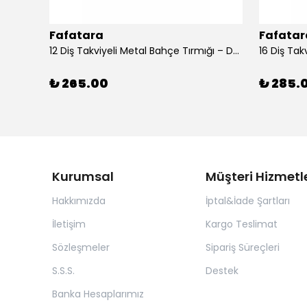
Fafatara
Fafatar
Bahçe Çapası 40 cm – 3 mm Sac Çapa (Ahşap Saplı)
12 Diş Takviyeli Metal Bahçe Tırmığı – Dayanıklı, Geniş Ağızlı Yaprak ve Toprak Tırmığı
₺ 265.00
₺ 285.
Kurumsal
Müşteri Hizmetle
Hakkımızda
İptal&İade Şartları
İletişim
Kargo Teslimat
Sözleşmeler
Sipariş Süreçleri
S.S.S.
Destek
Banka Hesaplarımız