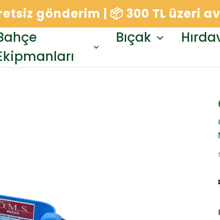
cretsiz gönderim | 📦 300 TL üzeri 
Bahçe
Bıçak
Hırda
Ekipmanları