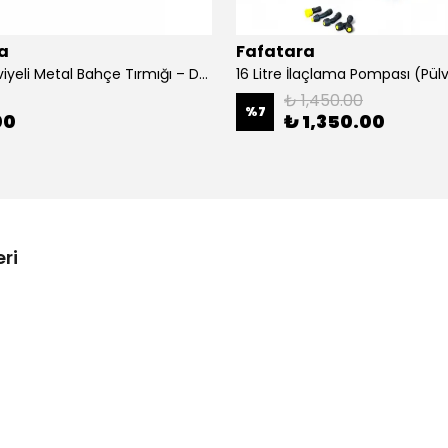
a
Fafatara
16 Diş Takviyeli Metal Bahçe Tırmığı – Dayanıklı, Geniş Ağızlı Toprak ve Yaprak Tırmığı
16 Litre İlaçlama Pompası (Pülv
₺ 1,450.00
%
7
00
₺ 1,350.00
ri