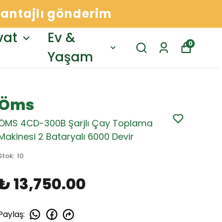
avantajlı gönderim
vat
Ev &
0
Yaşam
Öms
ÖMS 4CD-300B Şarjlı Çay Toplama
Makinesi 2 Bataryalı 6000 Devir
Stok
:
10
₺ 13,750.00
Paylaş
: