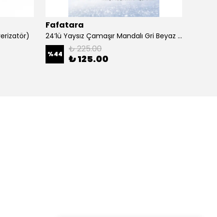
Fafatara
Fafa
erizatör)
24’lü Yaysız Çamaşır Mandalı Gri Beyaz | İz Bırakmaz Dayanıklı Mandal Seti
₺ 225.00
%
44
₺ 125.00
₺ 60