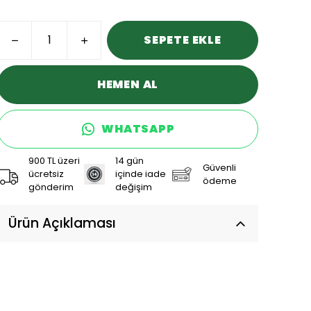
SEPETE EKLE
HEMEN AL
WHATSAPP
900 TL üzeri
14 gün
Güvenli
ücretsiz
içinde iade
ödeme
gönderim
değişim
Ürün Açıklaması