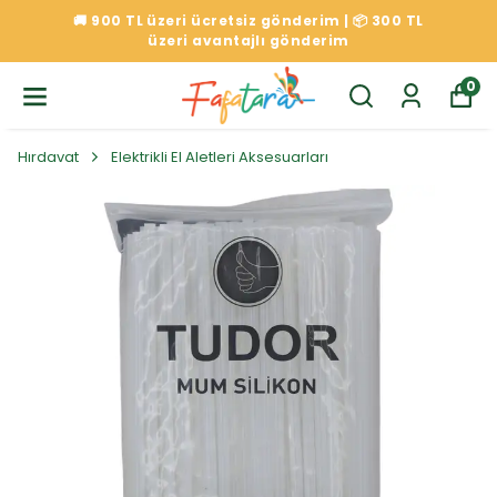
🚚 900 TL üzeri ücretsiz gönderim | 📦 300 TL
üzeri avantajlı gönderim
0
Hırdavat
Elektrikli El Aletleri Aksesuarları