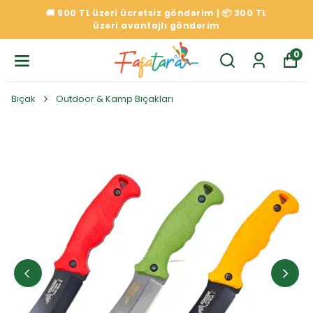
🚚 900 TL üzeri ücretsiz gönderim | 📦 300 TL
üzeri avantajlı gönderim
0
Bıçak
Outdoor & Kamp Bıçakları