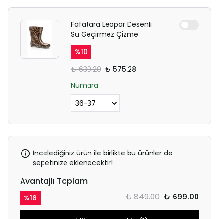
Fafatara Leopar Desenli
Su Geçirmez Çizme
%
10
₺ 639.20
₺ 575.28
Numara
İncelediğiniz ürün ile birlikte bu ürünler de
sepetinize eklenecektir!
Avantajlı Toplam
₺ 849.00
₺ 699.00
%
18