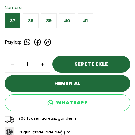
Numara
37
38
39
40
41
Paylaş
:
SEPETE EKLE
HEMEN AL
WHATSAPP
900 TL üzeri ücretsiz gönderim
14 gün içinde iade değişim