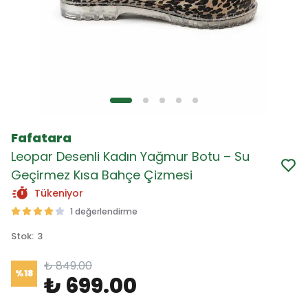
Fafatara
Leopar Desenli Kadın Yağmur Botu – Su
Geçirmez Kısa Bahçe Çizmesi
Tükeniyor
1 değerlendirme
Stok
:
3
₺ 849.00
%
18
₺ 699.00