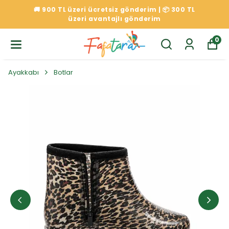
🚚 900 TL üzeri ücretsiz gönderim | 📦 300 TL
üzeri avantajlı gönderim
0
Ayakkabı
Botlar